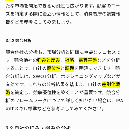
たな市場を開拓できる可能性も広がります。顧客のニー
ズを特定する際に役立つ情報として、消費者庁の調査報
告などを参考にしてみましょう。
3.1.2 競合分析
競合他社の分析も、市場分析と同様に重要なプロセスで
す。競合他社の
強みと弱み
、
戦略
、
顧客基盤
などを分析
することで、自社の
優位性
と
課題
を明確にできます。競
合分析には、SWOT分析、ポジショニングマップなどが
有効です。これらの分析結果を踏まえ、自社の
差別化戦
略
を策定し、競争優位性を築くことが重要です。競合分
析のフレームワークについて詳しく知りたい場合は、IPA
のITスキル標準などを参考にしてみてください。
3.2 自社の強み・弱みの分析