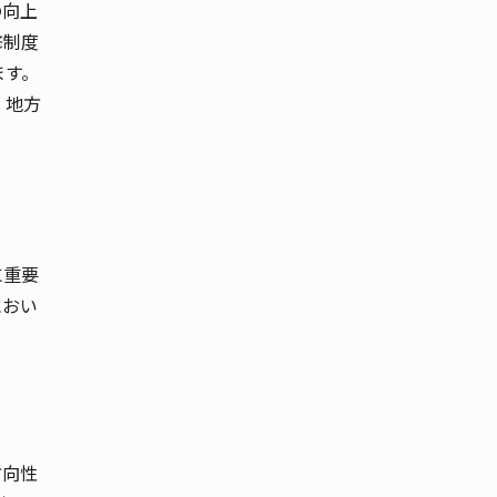
の向上
修制度
ます。
、地方
に重要
におい
方向性