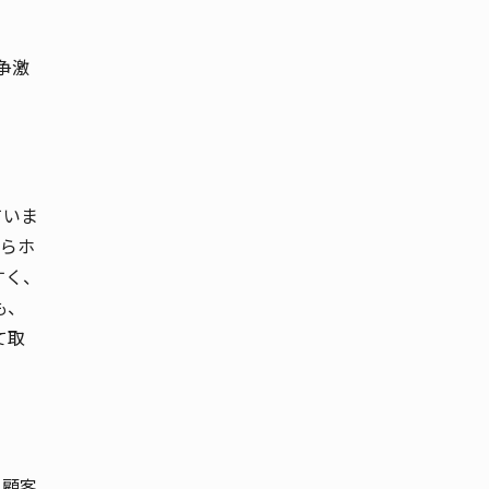
争激
ていま
からホ
すく、
も、
て取
、顧客