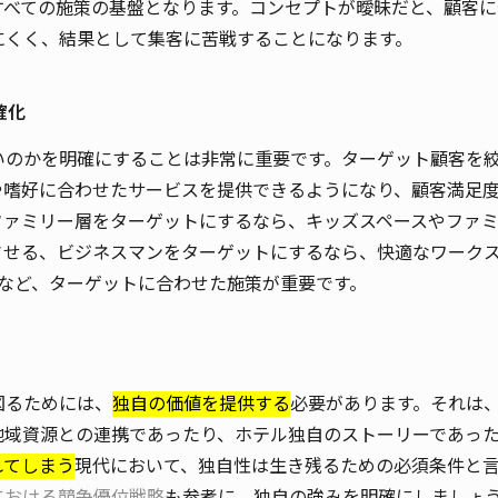
すべての施策の基盤となります。コンセプトが曖昧だと、顧客に
にくく、結果として集客に苦戦することになります。
確化
いのかを明確にすることは非常に重要です。ターゲット顧客を
や嗜好に合わせたサービスを提供できるようになり、顧客満足
ファミリー層をターゲットにするなら、キッズスペースやファ
させる、ビジネスマンをターゲットにするなら、快適なワーク
するなど、ターゲットに合わせた施策が重要です。
図るためには、
独自の価値を提供する
必要があります。それは
地域資源との連携であったり、ホテル独自のストーリーであっ
れてしまう
現代において、独自性は生き残るための必須条件と
における競争優位戦略
も参考に、独自の強みを明確にしましょ