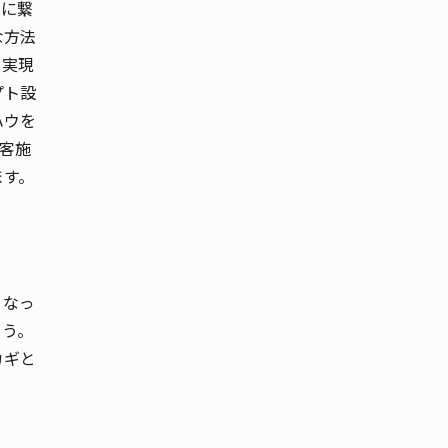
功に繋
な方法
を実現
プト設
ハウを
客施
ます。
となっ
ょう。
カギと