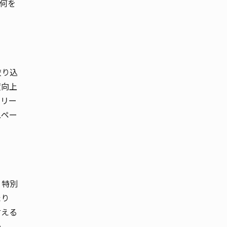
何を
絞り込
度向上
ミリー
スペー
、特別
たり
言える
う。