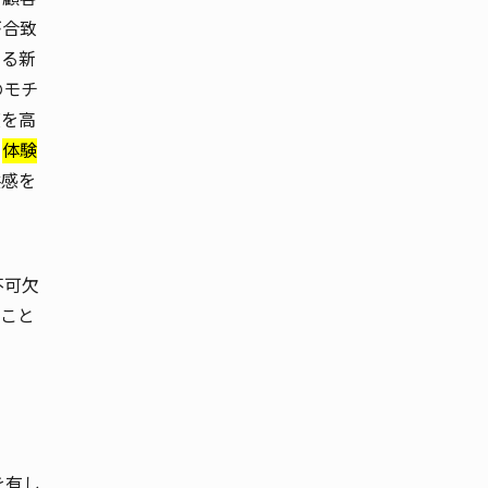
が合致
よる新
のモチ
度を高
、
体験
共感を
不可欠
こと
を有し