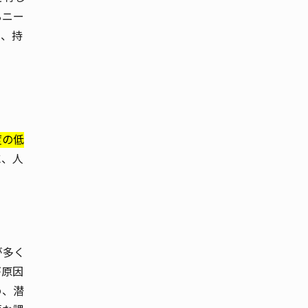
るニー
し、持
度の低
に、人
が多く
が原因
め、潜