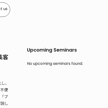
t us
Upcoming Seminars
集客
No upcoming seminars found.
化し、
の不便
る「ブ
解説し