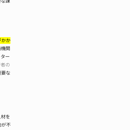
要な課
がかか
通機関
をター
行者の
重要な
人材を
動が不