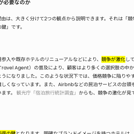
グが必要なのか
理由は、大きく分けて2つの観点から説明できます。それは「競
の鍵」です。
規参入や既存ホテルのリニューアルなどにより、
競争が激化
し
e Travel Agent）の普及により、顧客はより多くの選択肢の中
ようになりました。このような状況下では、価格競争に陥りや
しくなっています。また、Airbnbなどの民泊サービスの台頭
います。
観光庁「宿泊旅行統計調査」
からも、競争の激化が見
獲得の鍵
となります。明確なブランドイメージを持つホテルは