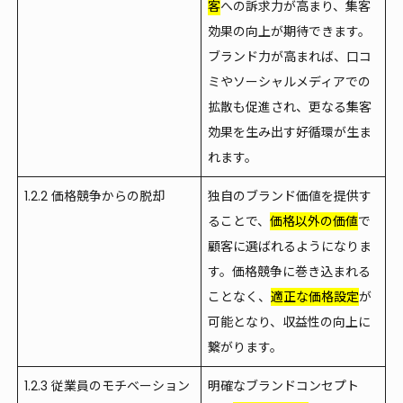
客
への訴求力が高まり、集客
効果の向上が期待できます。
ブランド力が高まれば、
口コ
ミ
や
ソーシャルメディア
での
拡散も促進され、更なる集客
効果を生み出す好循環が生ま
れます。
1.2.2 価格競争からの脱却
独自のブランド価値を提供す
ることで、
価格以外の価値
で
顧客に選ばれるようになりま
す。価格競争に巻き込まれる
ことなく、
適正な価格設定
が
可能となり、収益性の向上に
繋がります。
1.2.3 従業員のモチベーション
明確なブランドコンセプト