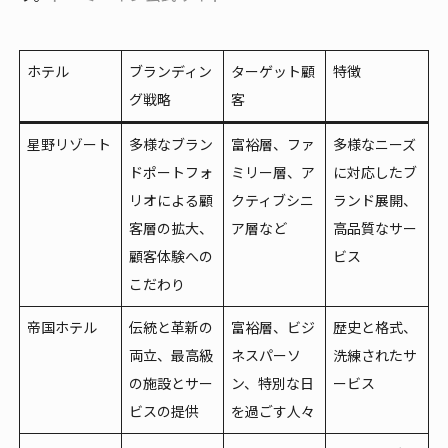
ホテル
ブランディン
ターゲット顧
特徴
グ戦略
客
星野リゾート
多様なブラン
富裕層、ファ
多様なニーズ
ドポートフォ
ミリー層、ア
に対応したブ
リオによる顧
クティブシニ
ランド展開、
客層の拡大、
ア層など
高品質なサー
顧客体験への
ビス
こだわり
帝国ホテル
伝統と革新の
富裕層、ビジ
歴史と格式、
両立、最高級
ネスパーソ
洗練されたサ
の施設とサー
ン、特別な日
ービス
ビスの提供
を過ごす人々