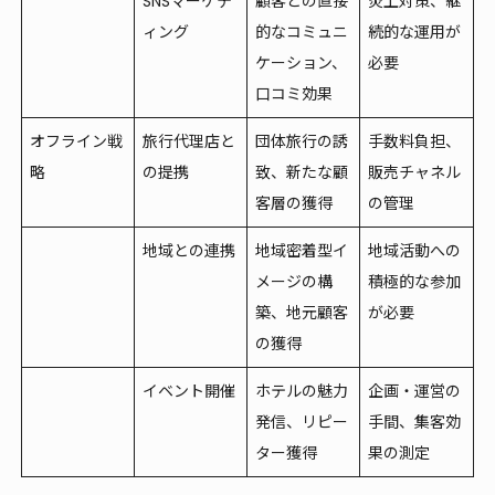
SNSマーケテ
顧客との直接
炎上対策、継
ィング
的なコミュニ
続的な運用が
ケーション、
必要
口コミ効果
オフライン戦
旅行代理店と
団体旅行の誘
手数料負担、
略
の提携
致、新たな顧
販売チャネル
客層の獲得
の管理
地域との連携
地域密着型イ
地域活動への
メージの構
積極的な参加
築、地元顧客
が必要
の獲得
イベント開催
ホテルの魅力
企画・運営の
発信、リピー
手間、集客効
ター獲得
果の測定