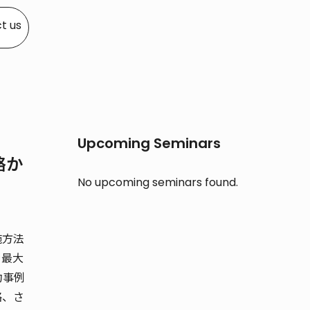
t us
Upcoming Seminars
略か
No upcoming seminars found.
施方法
を最大
功事例
略、さ