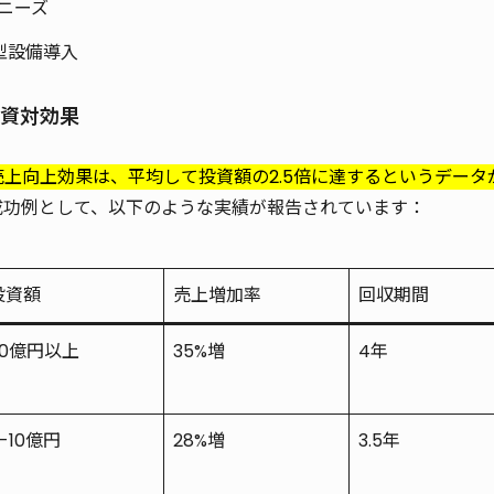
ニーズ
型設備導入
投資対効果
上向上効果は、平均して投資額の2.5倍に達するというデータ
成功例として、以下のような実績が報告されています：
投資額
売上増加率
回収期間
20億円以上
35%増
4年
-10億円
28%増
3.5年