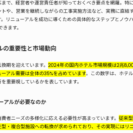
応まで、経営者や運営責任者が知っておくべき要点を網羅。特
ントや、営業を継続しながらの工事実施方法など、実務に直結
す。リニューアルを成功に導くための具体的なステップとノウ
できます。
アルの重要性と市場動向
転換期を迎えています。
2024年の国内ホテル市場規模は2兆8,0
ーアル需要は全体の35%を占めています
。この数字は、ホテ
新を重要視しているかを表しています。
ューアルが必要なのか
消費者ニーズの多様化に応える必要性が高まっています。
従来型
在型・複合型施設への転換が求められており、その実現にはリ