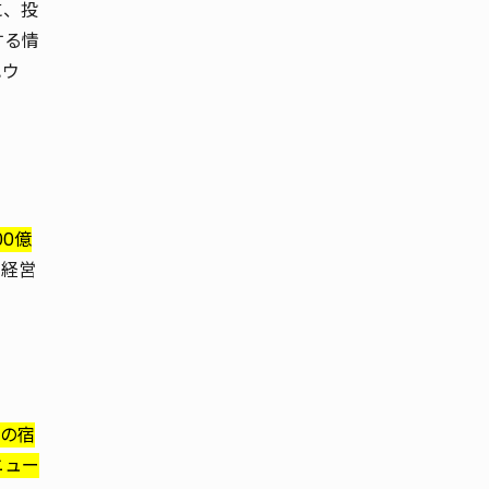
に、投
する情
ハウ
00億
ル経営
の宿
ニュー